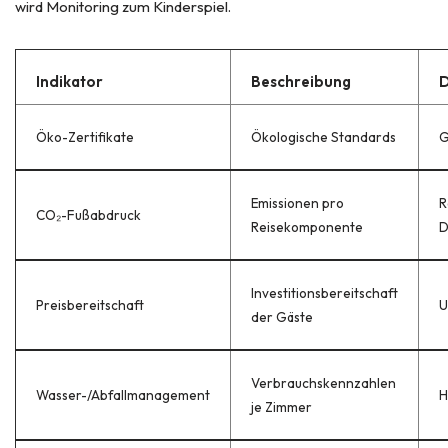
wird Monitoring zum Kinderspiel.
Indikator
Beschreibung
D
Öko-Zertifikate
Ökologische Standards
G
Emissionen pro
R
CO₂-Fußabdruck
Reisekomponente
D
Investitionsbereitschaft
Preisbereitschaft
U
der Gäste
Verbrauchskennzahlen
Wasser-/Abfallmanagement
H
je Zimmer