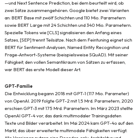
—und Next Sentence Prediction, bei dem beurteilt wird, ob
zwei Sätze zusammengehören. Google bietet zwei Varianten
an: BERT Base mit zwölf Schichten und 110 Mio. Parametern
sowie BERT Large mit 24 Schichten und 340 Mio. Parametern.
Spezielle Tokens wie [CLS] signalisieren den Anfang eines
Satzes, [SEP] trennt Teilsätze. Nach dem Feintuning eignet sich
BERT für Sentiment-Analysen, Named Entity Recognition und
Frage-Antwort-Systeme (beispielsweise SQuAD). Mit seiner
Fähigkeit, den vollen Semantikraum von Sätzen zu erfassen,
war BERT das erste Modell dieser Art.
GPT-Familie
Die Entwicklung begann 2018 mit GPT-1 (117 Mio. Parameter)
von OpenAI. 2019 folgte GPT-2 mit 1,5 Mrd. Parametern, 2020
erschien GPT-3 mit 175 Mrd. Parametern. Im März 2023 stellte
OpenAI GPT-4 vor, das dank multimodaler Trainingsdaten
Texte und Bilder verarbeitet. Im Mai 2024 kam GPT-4o auf den
Markt, das über erweiterte multimodale Fähigkeiten verfügt.
Alle Versionen nutzen eine Decoder-only-Architektur und