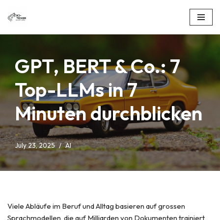
Skip
to
content
GPT, BERT & Co.: 7
Top-LLMs in 7
Minuten durchblicken
July 23, 2025
AI
Viele Abläufe im Beruf und Alltag basieren auf grossen
Sprachmodellen, die auf Milliarden von Dokumenten trainiert