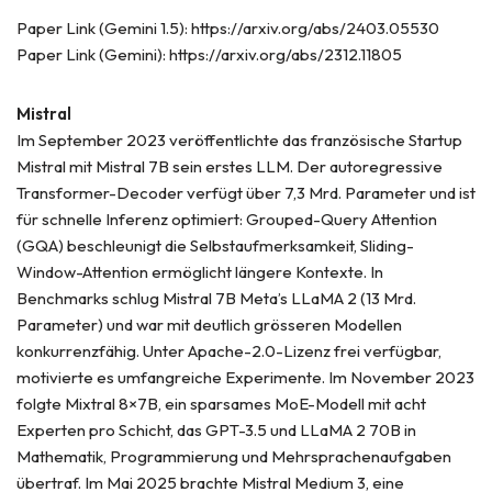
Paper Link (Gemini 1.5): https://arxiv.org/abs/2403.05530
Paper Link (Gemini): https://arxiv.org/abs/2312.11805
Mistral
Im September 2023 veröffentlichte das französische Startup
Mistral mit Mistral 7B sein erstes LLM. Der autoregressive
Transformer-Decoder verfügt über 7,3 Mrd. Parameter und ist
für schnelle Inferenz optimiert: Grouped-Query Attention
(GQA) beschleunigt die Selbstaufmerksamkeit, Sliding-
Window-Attention ermöglicht längere Kontexte. In
Benchmarks schlug Mistral 7B Meta’s LLaMA 2 (13 Mrd.
Parameter) und war mit deutlich grösseren Modellen
konkurrenzfähig. Unter Apache-2.0-Lizenz frei verfügbar,
motivierte es umfangreiche Experimente. Im November 2023
folgte Mixtral 8×7B, ein sparsames MoE-Modell mit acht
Experten pro Schicht, das GPT-3.5 und LLaMA 2 70B in
Mathematik, Programmierung und Mehrsprachenaufgaben
übertraf. Im Mai 2025 brachte Mistral Medium 3, eine