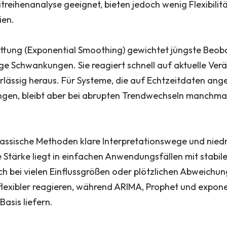
itreihenanalyse geeignet, bieten jedoch wenig Flexibilit
ien.
ättung (Exponential Smoothing) gewichtet jüngste Beo
tige Schwankungen. Sie reagiert schnell auf aktuelle Ve
rlässig heraus. Für Systeme, die auf Echtzeitdaten ange
ngen, bleibt aber bei abrupten Trendwechseln manchma
klassische Methoden klare Interpretationswege und nied
Stärke liegt in einfachen Anwendungsfällen mit stabil
h bei vielen Einflussgrößen oder plötzlichen Abweichun
flexibler reagieren, während ARIMA, Prophet und expone
Basis liefern.