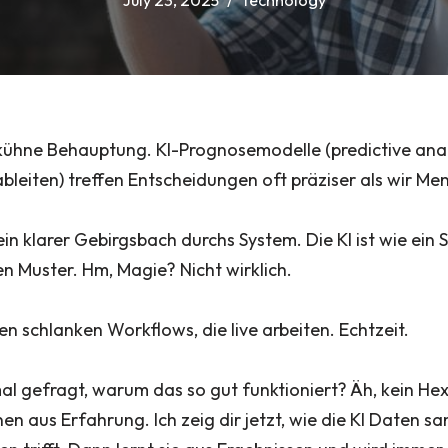
July 23, 2025
Technology
ühne Behauptung. KI-Prognosemodelle (predictive anal
bleiten) treffen Entscheidungen oft präziser als wir Me
n klarer Gebirgsbach durchs System. Die KI ist wie ein 
n Muster. Hm, Magie? Nicht wirklich.
n schlanken Workflows, die live arbeiten. Echtzeit.
al gefragt, warum das so gut funktioniert? Äh, kein He
n aus Erfahrung. Ich zeig dir jetzt, wie die KI Daten s