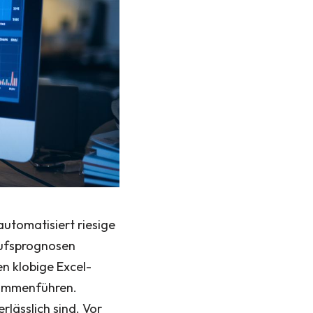
utomatisiert riesige
aufsprognosen
en klobige Excel-
usammenführen.
lässlich sind. Vor